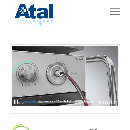
00:19
|
01:34